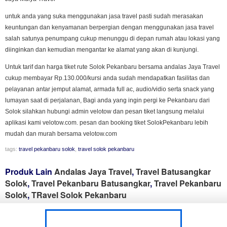
untuk anda yang suka menggunakan jasa travel pasti sudah merasakan
keuntungan dan kenyamanan berpergian dengan menggunakan jasa travel
salah satunya penumpang cukup menunggu di depan rumah atau lokasi yang
diinginkan dan kemudian mengantar ke alamat yang akan di kunjungi.
Untuk tarif dan harga tiket rute Solok Pekanbaru bersama andalas Jaya Travel
cukup membayar Rp.130.000/kursi anda sudah mendapatkan fasilitas dan
pelayanan antar jemput alamat, armada full ac, audio/vidio serta snack yang
lumayan saat di perjalanan, Bagi anda yang ingin pergi ke Pekanbaru dari
Solok silahkan hubungi admin velotow dan pesan tiket langsung melalui
aplikasi kami velotow.com. pesan dan booking tiket SolokPekanbaru lebih
mudah dan murah bersama velotow.com
tags:
travel pekanbaru solok
,
travel solok pekanbaru
Produk Lain
Andalas Jaya Travel
,
Travel Batusangkar
Solok
,
Travel Pekanbaru Batusangkar
,
Travel Pekanbaru
Solok
,
TRavel Solok Pekanbaru