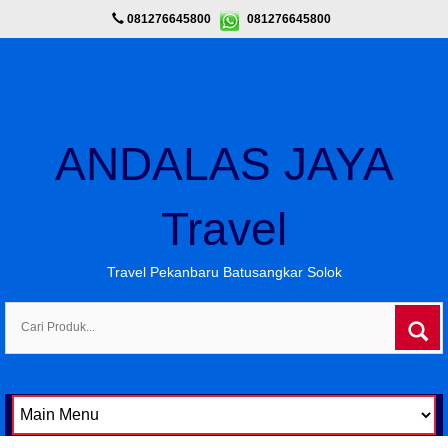
081276645800
081276645800
ANDALAS JAYA
Travel
Travel Pekanbaru Batusangkar Solok